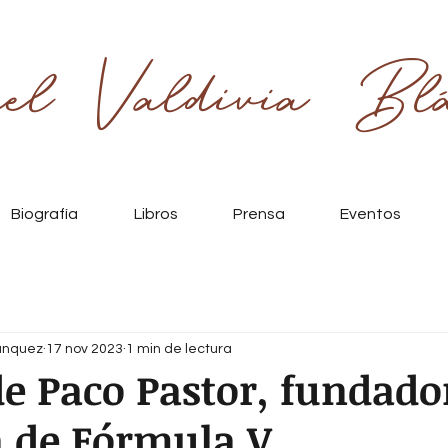
el Valdivia Blá
Biografía
Libros
Prensa
Eventos
lánquez
17 nov 2023
1 min de lectura
e Paco Pastor, fundado
a de Fórmula V