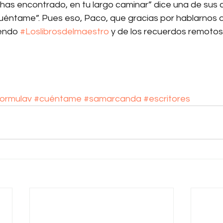
has encontrado, en tu largo caminar” dice una de sus
uéntame”. Pues eso, Paco, que gracias por hablarnos d
endo 
#Loslibrosdelmaestro
 y de los recuerdos remotos 
ormulav
#cuéntame
#samarcanda
#escritores