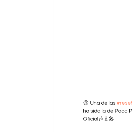
😍 Una de las 
#rese
ha sido la de Paco P
Oficial🎶🎸🎤