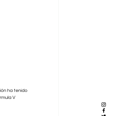
ión ha tenido 
rmula V 