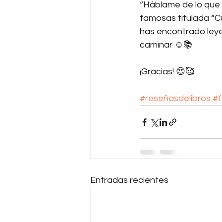
“Háblame de lo que 
famosas titulada “C
has encontrado ley
caminar ☺️📚
¡Gracias! 😍🥰
#reseñasdelibros
#f
Entradas recientes