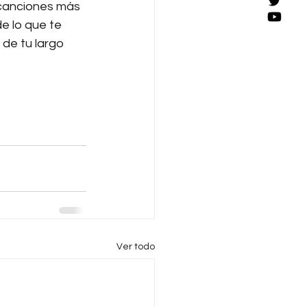
 canciones más 
e lo que te 
de tu largo 
Ver todo