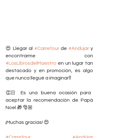
😍 Llegar al 
#Carrefour
 de 
#Andújar
 y 
encontrarme con 
#LosLibrosdelMaestro
 en un lugar tan 
destacado y en promoción, es algo 
que nunca llegué a imaginar‼️
👏🏻 Es una buena ocasión para 
aceptar la recomendación de Papá 
Noel 🎁 🎅🏼
¡Muchas gracias! 😍
#Carrefour
#Andújar